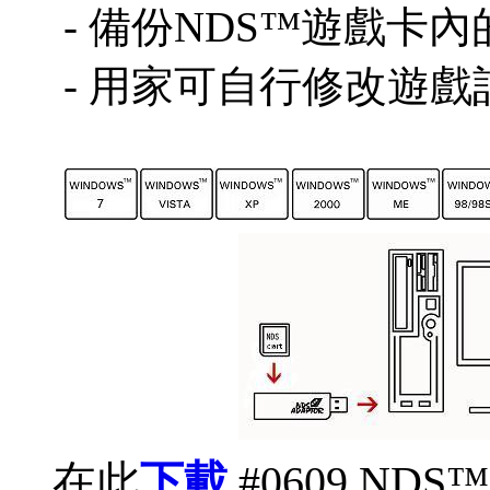
- 備份NDS™遊戲卡
- 用家可自行修改遊戲
在此
下載
#06
0
9 NDS™