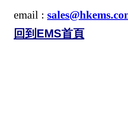
email :
sales@hkems.co
回到EMS首頁